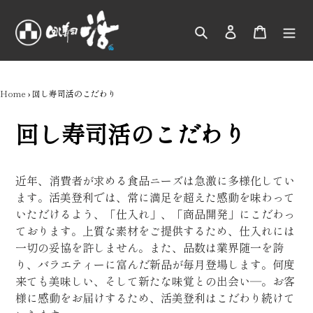
コ
ン
検索
ログイン
カート
テ
ン
ツ
に
Home
›
回し寿司活のこだわり
ス
キ
回し寿司活のこだわり
ッ
プ
す
近年、消費者が求める食品ニーズは急激に多様化してい
る
ます。活美登利では、常に満足を超えた感動を味わって
いただけるよう、「仕入れ」、「商品開発」にこだわっ
ております。上質な素材をご提供するため、仕入れには
一切の妥協を許しません。また、品数は業界随一を誇
り、バラエティーに富んだ新品が毎月登場します。何度
来ても美味しい、そして新たな味覚との出会い―。お客
様に感動をお届けするため、活美登利はこだわり続けて